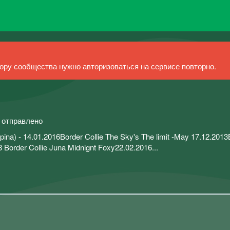
ру сообщества нужно авторизоваться на сервисе повторно.
й отправлено
lpina) - 14.01.2016Border Collie The Sky's The limit -May 17.12.2013
8 Border Collie Juna Midnignt Foxy22.02.2016...