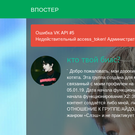
ВПОСТЕР
Ошибка VK API #5
Недействительный access_token! Администрато
кто твой биас?
` Добро пожаловать, мои дороги
котята. Эта группа создана для 
связанный с моим профилем на ф
05.01.19. Дата начала функциони
начала функционирования Х2: 3
контент создаётся либо мной,
ОТНОШЕНИЕ К ГРУППЕ/АЙДОЛУ/
жанром «Слэш» и не практикует 