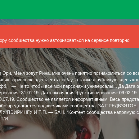
ру сообщества нужно авторизоваться на сервисе повторно.
е Эри. Меня зовут Рина, мне очень приятно познакомиться со вс
моих зарисовок, здесь есть снс!ау, а также я публикую здесь кон
б. ` — Не то чтобы все мои персонажи универсалы... Да Дата 
рования: 31.01.19. Дата окончания функционирования: 09.02.19.
0.07.19. Сообщество не является информативным. Весь предст
 либо предлагается подписчиками сообщества. ЗА ПРЕДВЗЯТОЕ
ПЭЙРИНГУ И Т.П. — БАН. *Контент сообщества напрямую с
Т/И.