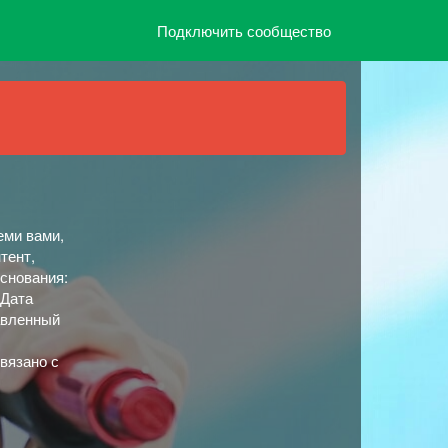
Подключить сообщество
еми вами,
тент,
основания:
 Дата
авленный
вязано с