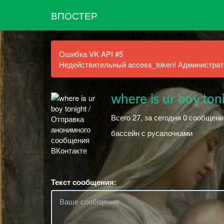
ВПОСТЕР
Ошибка VK API #5
Недействительный access_token! Администрато
where is ur boy ton
Всего 27, за сегодня 0 сообщени
бассейн с русалочками
Текст сообщения: