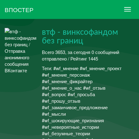
ВПОСТЕР
втф - винксофандом
без границ
Всего 3653, за сегодня 0 сообщений
отправлено / Рейтинг 1445
Теги: #wf_мнение #wf_мнение_проект
#wf_мнение_персонаж
#wf_мнение_фикрайтер
#wf_мнение_о_нас #wf_отзыв
#wf_вопрос #wf_просьба
#wf_прошу_отзыв
#wf_заманчивое_предложение
#wf_мысли
#wf_шокирующие_признания
#wf_невероятные_истории
#wf_безумные_теории