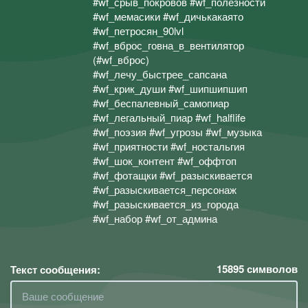
#wf_срыв_покровов #wf_полезности
#wf_мемасики #wf_дичькакаято
#wf_петросян_90lvl
#wf_вброс_говна_в_вентилятор
(#wf_вброс)
#wf_лечу_быстрее_сапсана
#wf_крик_души #wf_шипшипшип
#wf_беспалевный_самопиар
#wf_легальный_пиар #wf_halflife
#wf_поэзия #wf_угрозы #wf_музыка
#wf_приятности #wf_ностальгия
#wf_шок_контент #wf_оффтоп
#wf_фотащки #wf_разыскивается
#wf_разыскивается_персонаж
#wf_разыскивается_из_города
#wf_набор #wf_от_админа
15895
символов
Текст сообщения: