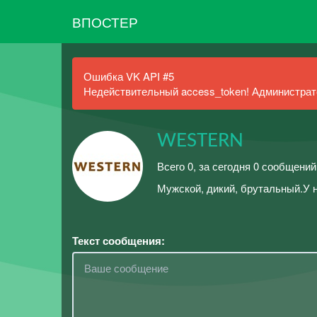
ВПОСТЕР
Ошибка VK API #5
Недействительный access_token! Администрато
WESTERN
Всего 0, за сегодня 0 сообщений
Мужской, дикий, брутальный.У 
Текст сообщения: