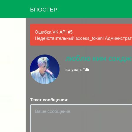
ВПОСТЕР
Ошибка VK API #5
Недействительный access_token! Администрато
люблю ким сокд
so yeah｡°☁︎
Текст сообщения: