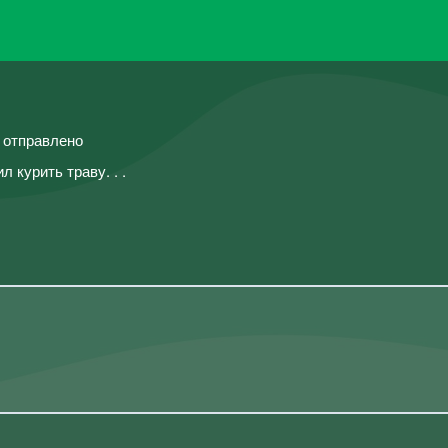
й отправлено
курить траву. ㅤ. ㅤ.