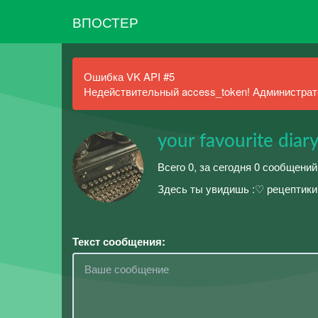
ВПОСТЕР
Ошибка VK API #5
Недействительный access_token! Администрато
your favourite diar
Всего 0, за сегодня 0 сообщений
Здесь ты увидишь :♡ рецептик
Текст сообщения: