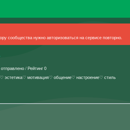
ру сообщества нужно авторизоваться на сервисе повторно.
y
 отправлено / Рейтинг 0
и♡ эстетика♡ мотивация♡ общение♡ настроение♡ стиль