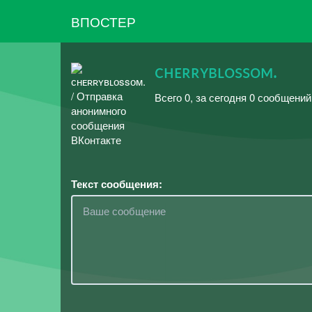
ВПОСТЕР
ᴄʜᴇʀʀʏʙʟᴏssᴏᴍ.
Всего 0, за сегодня 0 сообщений
Текст сообщения: