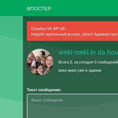
ВПОСТЕР
Ошибка VK API #5
Недействительный access_token! Администрато
weki meki in da ho
Всего 2, за сегодня 0 сообщений
вики мики уже в здании
Текст сообщения: