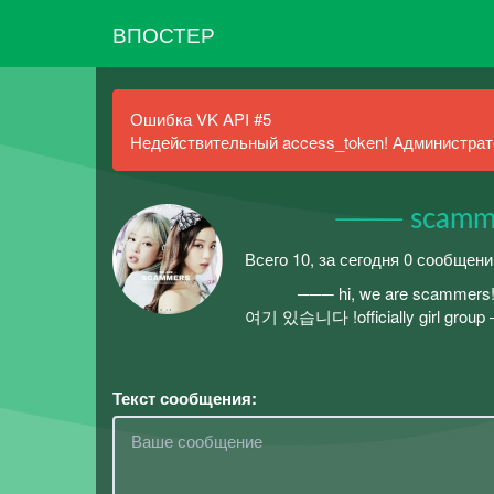
ВПОСТЕР
Ошибка VK API #5
Недействительный access_token! Администрато
⠀⠀⠀⠀ ─── scamme
Всего 10, за сегодня 0 сообщен
⠀⠀⠀⠀ ─── hi, we are scammer
여기 있습니다 !officially girl group — s
Текст сообщения: