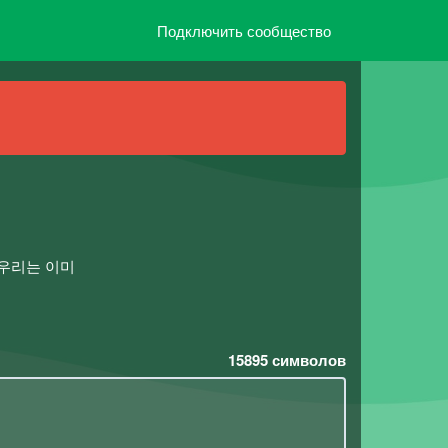
Подключить сообщество
십시오,우리는 이미
15895
символов