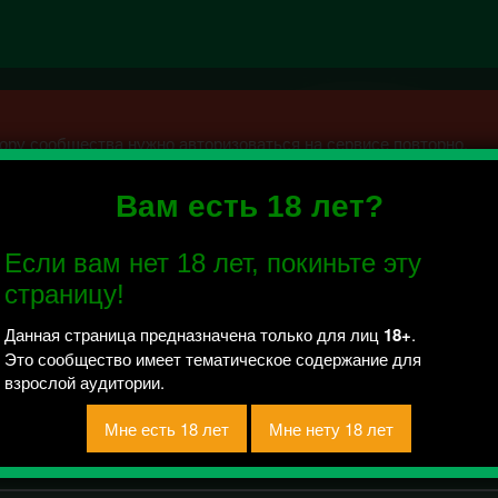
ру сообщества нужно авторизоваться на сервисе повторно.
Вам есть 18 лет?
 город Уфа.
Если вам нет 18 лет, покиньте эту
 отправлено / Рейтинг 0
страницу!
, застройщик ПСК 6.Уважаемые жители! При размещении комме
ение, как к героям наших публикаций, так и друг к другу. Комм
Данная страница предназначена только для лиц
18+
.
ер, порочащие честь и достоинство, деловую репутацию, в адр
Это сообщество имеет тематическое содержание для
ий, а также противоречащие нормам Закона РФ о СМИ, могут бы
взрослой аудитории.