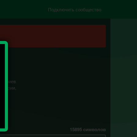
Подключить сообщество
нтариев
ентарии,
ес
ть
15895
символов