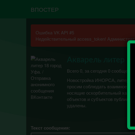
ВПОСТЕР
Ошибка VK API #5
Недействительный access_token! Администрато
Акварель литер 18
Всего 0, за сегодня 0 сообщений
Новостройка ИНОРСА, литер 18
просим соблюдать взаимное уваж
носящие оскорбительный характ
объектов и субъектов публикац
удалены.
Текст сообщения: