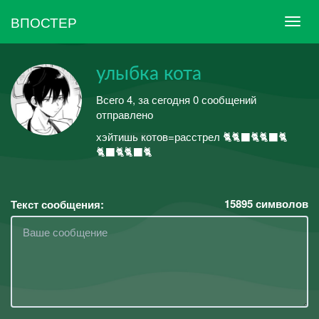
ВПОСТЕР
улыбка кота
Всего 4, за сегодня 0 сообщений
отправлено
хэйтишь котов=расстрел 🐈🐈‍⬛🐈🐈‍⬛🐈
🐈‍⬛🐈🐈‍⬛🐈
15895
символов
Текст сообщения: