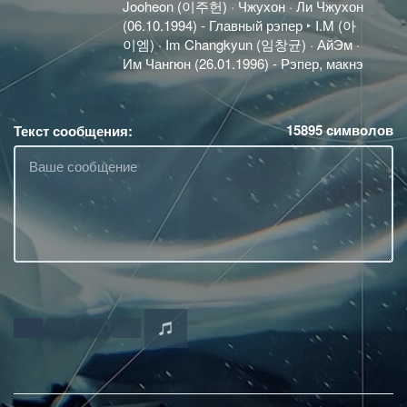
Jooheon (이주헌) · Чжухон · Ли Чжухон
(06.10.1994) - Главный рэпер ‣ I.M (아
이엠) · Im Changkyun (임창균) · АйЭм ·
Им Чангюн (26.01.1996) - Рэпер, макнэ
15895
символов
Текст сообщения: