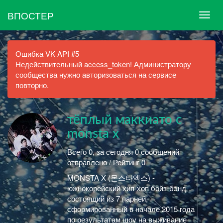
ВПОСТЕР
Ошибка VK API #5
Недействительный access_token! Администратору
сообщества нужно авторизоваться на сервисе
повторно.
тёплый маккиато с
monsta x
Всего 0, за сегодня 0 сообщений
отправлено / Рейтинг 0
MONSTA X (몬스타엑스) -
южнокорейский хип-хоп бойз-бэнд
состоящий из 7 парней,
сформированный в начале 2015 года
по результатам шоу на выживание