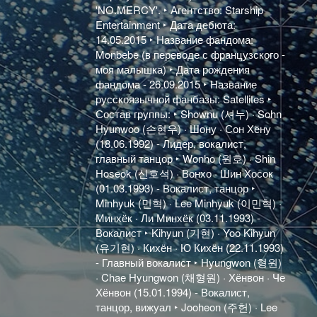
'NO.MERCY'. ‣ Агентство: Starship
Entertainment ‣ Дата дебюта:
14.05.2015 ‣ Название фандома:
Monbebe (в переводе с французского -
моя малышка) ‣ Дата рождения
фандома - 26.09.2015 ‣ Название
русскоязычной фанбазы: Satellites ‣
Состав группы: ‣ Shownu (셔누) · Sohn
Hyunwoo (손현우) · Шону · Сон Хёну
(18.06.1992) - Лидер, вокалист,
главный танцор ‣ Wonho (원호) · Shin
Hoseok (신호석) · Вонхо · Шин Хосок
(01.03.1993) - Вокалист, танцор ‣
Minhyuk (민혁) · Lee Minhyuk (이민혁) ·
Минхёк · Ли Минхёк (03.11.1993) -
Вокалист ‣ Kihyun (기현) · Yoo Kihyun
(유기현) · Кихён · Ю Кихён (22.11.1993)
- Главный вокалист ‣ Hyungwon (형원)
· Chae Hyungwon (채형원) · Хёнвон · Че
Хёнвон (15.01.1994) - Вокалист,
танцор, вижуал ‣ Jooheon (주헌) · Lee