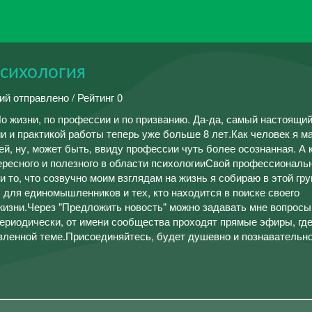
психология
ий отправлено / Рейтинг 0
По жизни, по профессии и по призванию. Да-да, самый настоящий
 и практикой работы теперь уже больше 8 лет.Как человек я м
, ну, может быть, ввиду профессии чуть более осознанная. А 
ересного и полезного в области психологииСвой профессиональ
 то, что созвучно моим взглядам на жизнь я собираю в этой гр
, для единомышленников и тех, кто находится в поиске своего
жизни.Через "Предложить новость" можно задавать мне вопросы,
Периодически, от имени сообщества проходят прямые эфиры, где
вленной теме.Присоединяйтесь, будет душевно и познавательно 