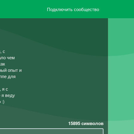
Подключить сообщество
, с
ало чем
как
ный опыт и
уппе для
 я с
 я веду
:)
15895
символов