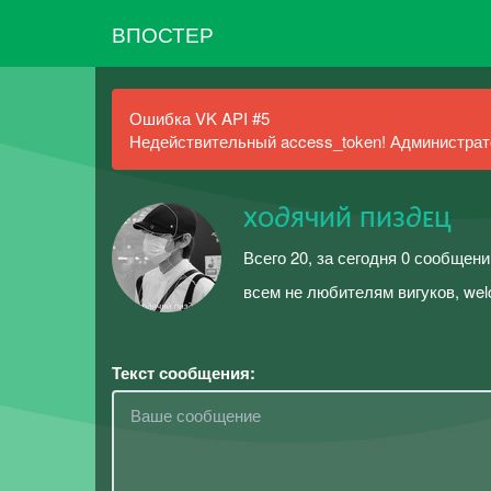
ВПОСТЕР
Ошибка VK API #5
Недействительный access_token! Администрато
xᴏ∂ячий пиз∂ᴇц
Всего 20, за сегодня 0 сообщени
всем не любителям вигуков, wel
Текст сообщения: