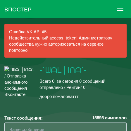
ВПОСТЕР
Ошибка VK API #5
Недействительный access_token! Администратору
сообщества нужно авторизоваться на сервисе
повторно.
-`ᗯᗩᒪ│Iᑎᗩ ́-
Всего 0, за сегодня 0 сообщений
отправлено / Рейтинг 0
добро пожаловаттт
15895
символов
Текст сообщения: