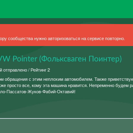
ру сообщества нужно авторизоваться на сервисе повторно.
W Pointer (Фольксваген Поинтер)
й отправлено / Рейтинг 2
м обращения с этим неплохим автомобилем. Также приветству
кже просто все, кому эта машина нравится. Непременно будем 
ло-Пассатов-Жуков-Фабий-Октавий!