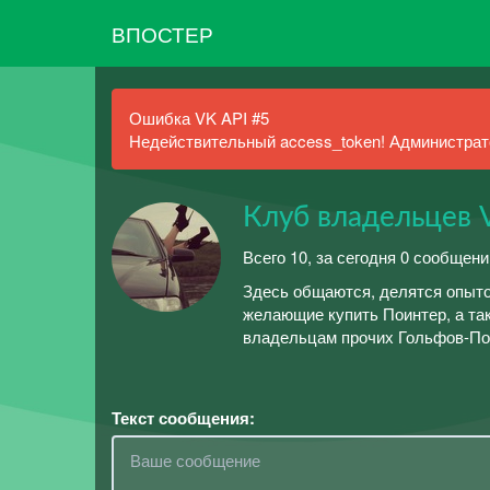
ВПОСТЕР
Ошибка VK API #5
Недействительный access_token! Администрато
Клуб владельцев V
Всего 10, за сегодня 0 сообщени
Здесь общаются, делятся опыто
желающие купить Поинтер, а та
владельцам прочих Гольфов-По
Текст сообщения: