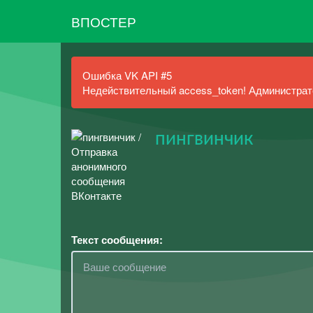
ВПОСТЕР
Ошибка VK API #5
Недействительный access_token! Администрато
пингвинчик
Текст сообщения: