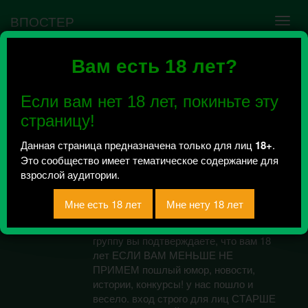
ВПОСТЕР
Вам есть 18 лет?
Ошибка VK API #5
Недействительный access_token! Администратору
Если вам нет 18 лет, покиньте эту
сообщества нужно авторизоваться на сервисе
повторно.
страницу!
Данная страница предназначена только для лиц
18+
.
Это сообщество имеет тематическое содержание для
Пошлый Липецк
взрослой аудитории.
Всего 0, за сегодня 0 сообщений
отправлено / Рейтинг 0
ВХОД ОТ 18 ЛЕТ И ВЫШЕ . Вступая в
группу вы подтверждаете, что вам 18
лет ЕСЛИ ВАМ МЕНЬШЕ НЕ
ПРИМЕМ пошлый юмор, новости,
истории, конкурсы! у нас пошло и
весело. вход строго для лиц СТАРШЕ