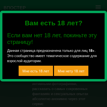
ВПОСТЕР
Вам есть 18 лет?
Ошибка VK API #5
Недействительный access_token! Администратору
Если вам нет 18 лет, покиньте эту
сообщества нужно авторизоваться на сервисе
повторно.
страницу!
Данная страница предназначена только для лиц
18+
.
Это сообщество имеет тематическое содержание для
[ПЧ] Пошлая Чита
взрослой аудитории.
Всего 1726, за сегодня 0 сообщений
отправлено / Рейтинг 0
Вы можете поделиться своими
интимными фотографиями,
рассказать о самых сокровенных
фантазиях и сексуальных опытах
абсолютно анонимно через этот
сервис