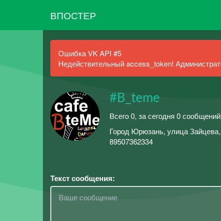
ВПОСТЕР
Ошибка VK API #5
Недействительный access_token! Администрато
#B_teme
Всего 0, за сегодня 0 сообщений
Город Юрюзань, улица Зайцева, 
89507362334
Текст сообщения: