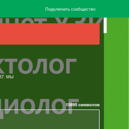
Подключить сообщество
37. МЫ
15895
символов