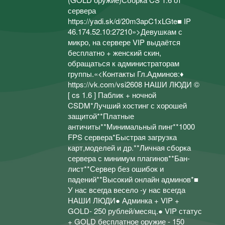
сервера
https://yadi.sk/d/20m3apC1xLGte■ IP
46.174.52.10:27210»>Девушкам с
микро, на сервере VIP выдаётся
бесплатно + женский скин,
обращаться к администраторам
группы.«<Контакты Гл.Админов:♦
https://vk.com/vsi2608 НАШИ ЛЮДИ ©
[ cs 1.6 ] Паблик + ночной
CSDM*Лучший хостинг с хорошей
защитой**Платные
античиты**Минимальный пинг**1000
FPS сервера*Быстрая загрузка
карт,моделей и др.**Личная сборка
сервера с минимум плагинов**Бан-
лист**Сервер без ошибок и
падений**Высокий онлайн админов*■
У нас всегда весело -у нас всегда
НАШИ ЛЮДИ● Админка + VIP +
GOLD- 250 рублей/месяц.● VIP статус
+ GOLD бесплатное оружие - 150