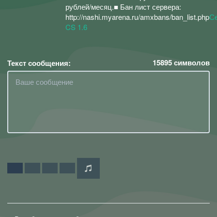
рублей/месяц.■ Бан лист сервера:
http://nashi.myarena.ru/amxbans/ban_list.php
С
CS 1.6
15895
символов
Текст сообщения: