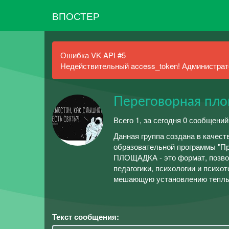
ВПОСТЕР
Ошибка VK API #5
Недействительный access_token! Администрато
Переговорная пло
Всего 1, за сегодня 0 сообщений
Данная группа создана в качест
образовательной программы "П
ПЛОЩАДКА - это формат, позвол
педагогики, психологии и психо
мешающую установлению теплых
Текст сообщения: