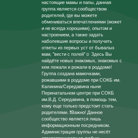
настоящие мамы и папы, данная
группа является сообществом
родителей, где вы можете
обмениваться впечатлениями (может
и не всегда хорошими), опытом и
настроением, а также задать
наболевшие вопросы и получить
ответы из первых уст от бывалых
мам, "вести с полей"☺ Здесь Вы
найдёте новых знакомых, знакомых с
кем лежали и рожали в роддоме!
Группа создана мамочками,
рожавшими в роддоме при СОКБ им.
Калинина/Середавина ныне
Перинатальном центре при СОКБ
им.В.Д. Середавина, в помощь тем,
кому еще только предстоит стать
родителями. ❗Важно! Данное
сообщество является лишь
информационным посредником.
Администрация группы не несёт
ответственности за любую