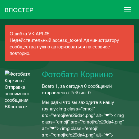
ВПОСТЕР
Ошибка VK API #5
Недействительный access_token! Администратору
сообщества нужно авторизоваться на сервисе
повторно.
Фотобатл Коркино
Всего 1, за сегодня 0 сообщений
отправлено / Рейтинг 0
Мы рады что вы заходите в нашу
группу<img class="emoji"
src="/emoji/e/e29da4.png" alt="❤"><img
class="emoji" src="/emoji/e/e29da4.png"
alt="❤"><img class="emoji"
src="/emoji/e/e29da4.png" alt="❤">