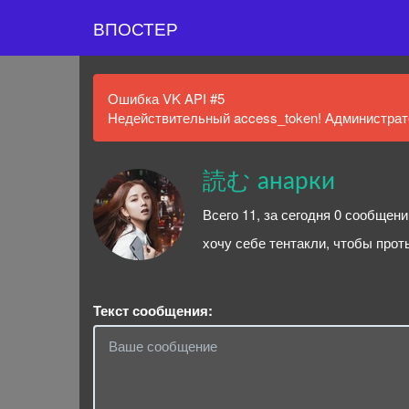
ВПОСТЕР
Ошибка VK API #5
Недействительный access_token! Администрато
読む анарки
Всего 11, за сегодня 0 сообщени
хочу себе тентакли, чтобы прот
Текст сообщения: