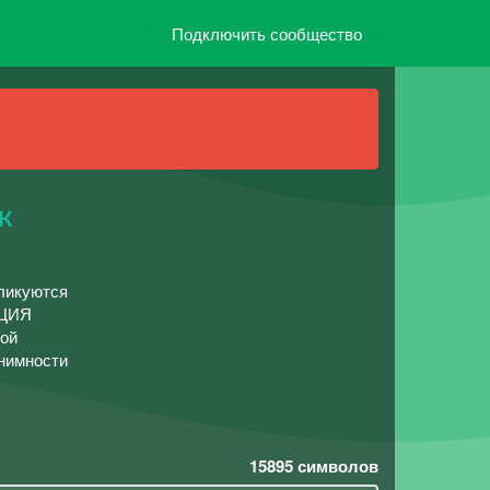
Подключить сообщество
к
бликуются
АЦИЯ
ой
онимности
15895
символов