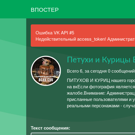
ВПОСТЕР
Ошибка VK API #5
Недействительный access_token! Администрато
Петухи и Курицы
Всего 6, за сегодня 0 сообщений
ПИТУХОВ И КУРИЦ нашего гор
на вкЕсли фотография является
жалобе.Внимание: Администраци
присланные пользователями и 
реальными персонажами - случ
Текст сообщения: