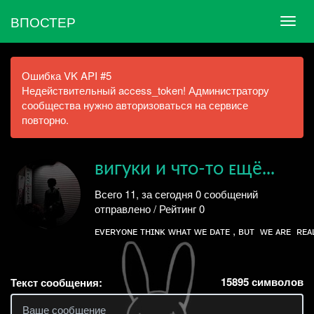
ВПОСТЕР
Ошибка VK API #5
Недействительный access_token! Администратору
сообщества нужно авторизоваться на сервисе
повторно.
ʙигуᴋи и чᴛᴏ-ᴛᴏ ᴇщё...
Всего 11, за сегодня 0 сообщений
отправлено / Рейтинг 0
ᴇᴠᴇʀʏᴏɴᴇ ᴛʜɪɴᴋ ᴡʜᴀᴛ ᴡᴇ ᴅᴀᴛᴇ , ʙᴜᴛ ᴡᴇ ᴀʀᴇ ʀᴇᴀʟ
15895
символов
Текст сообщения: