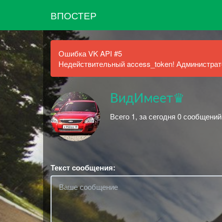
ВПОСТЕР
Ошибка VK API #5
Недействительный access_token! Администрато
ВидИмеет♛
Всего 1, за сегодня 0 сообщений
Текст сообщения: