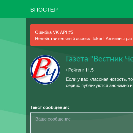
ВПОСТЕР
Ошибка VK API #5
Недействительный access_token! Администрато
Газета "Вестник 
/ Рейтинг 11.5
Если у вас классная новость, т
сервис публикуются анонимно и
Текст сообщения: