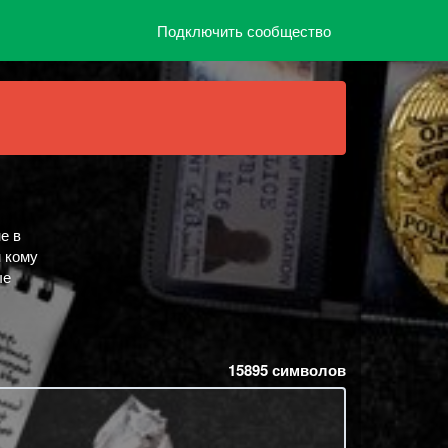
Подключить сообщество
е в
м кому
ые
15895
символов