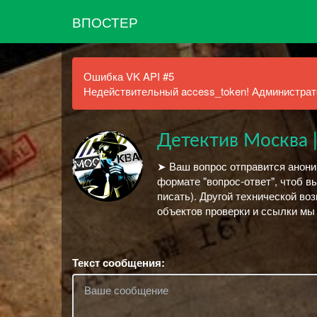
ВПОСТЕР
Ошибка VK API #5
Недействительный access_token! Администрато
Детектив Москва |
➤ Ваш вопрос отправится аноним
формате "вопрос-ответ", чтоб в
писать). Другой технической в
объектов проверки и ссылки м
Текст сообщения: