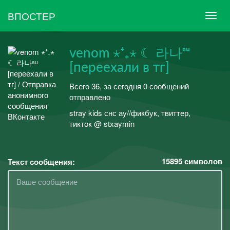
ВПОСТЕР
venom ⋆⁺₊⋆ ☾ 라나ᵃᵘ
[переехали в тг]
Всего 36, за сегодня 0 сообщений
отправлено
stray kids снс ау//фикбук, твиттер,
тикток @ stxaymin
15895
символов
Текст сообщения: