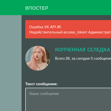
ВПОСТЕР
Ошибка VK API #5
Недействительный access_token! Администрато
копчᴇннᴀя сᴇлᴇдкᴀ
Всего 26, за сегодня 0 сообщени
Текст сообщения: