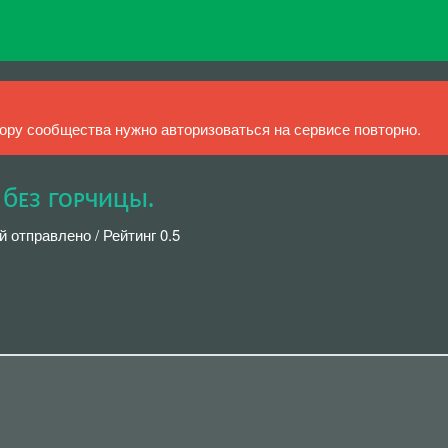
ру сообщества нужно авторизоваться на сервисе повторно.
 бᴇз гоᴘчицы.
й отправлено / Рейтинг 0.5