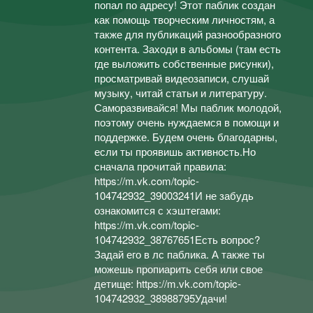
попал по адресу! Этот паблик создан
как помощь творческим личностям, а
также для публикаций разнообразного
контента. Заходи в альбомы (там есть
где выложить собственные рисунки),
просматривай видеозаписи, слушай
музыку, читай статьи и литературу.
Саморазвивайся! Мы паблик молодой,
поэтому очень нуждаемся в помощи и
поддержке. Будем очень благодарны,
если ты проявишь активность.Но
сначала прочитай правила:
https://m.vk.com/topic-
104742932_39003241И не забудь
ознакомится с хэштегами:
https://m.vk.com/topic-
104742932_38767651Есть вопрос?
Задай его в лс паблика. А также ты
можешь пропиарить себя или свое
детище: https://m.vk.com/topic-
104742932_38988795Удачи!