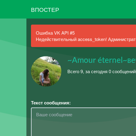
ВПОСТЕР
Ошибка VK API #5
Недействительный access_token! Администрато
~Аmour éternel~в
Всего 9, за сегодня 0 сообщений
Текст сообщения: