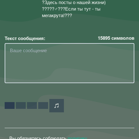
?Здесь посты о нашей жизни)
?????‍♂️???Если ты тут - ты
мегакрута!???
15895
символов
Текст сообщения:
Вы обязуетесь соблюдать
политику