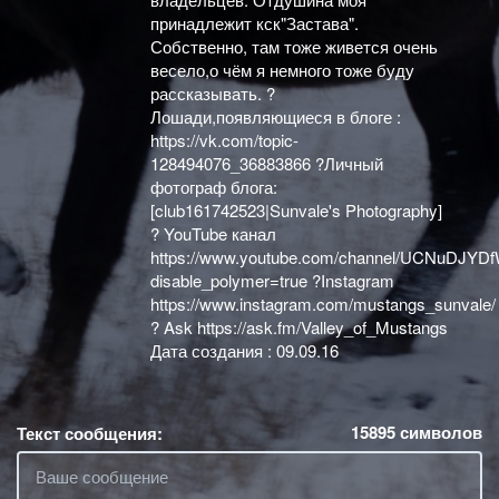
принадлежит кск"Застава".
Собственно, там тоже живется очень
весело,о чём я немного тоже буду
рассказывать. ?
Лошади,появляющиеся в блоге :
https://vk.com/topic-
128494076_36883866 ?Личный
фотограф блога:
[club161742523|Sunvale's Photography]
? YouTube канал
https://www.youtube.com/channel/UCNuDJY
disable_polymer=true ?Instagram
https://www.instagram.com/mustangs_sunvale/
? Ask https://ask.fm/Valley_of_Mustangs
Дата создания : 09.09.16
15895
символов
Текст сообщения: