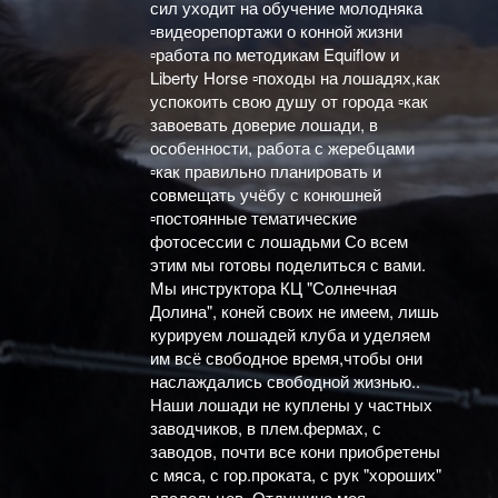
сил уходит на обучение молодняка
▫видеорепортажи о конной жизни
▫работа по методикам Equiflow и
Liberty Horse ▫походы на лошадях,как
успокоить свою душу от города ▫как
завоевать доверие лошади, в
особенности, работа с жеребцами
▫как правильно планировать и
совмещать учёбу с конюшней
▫постоянные тематические
фотосессии с лошадьми Со всем
этим мы готовы поделиться с вами.
Мы инструктора КЦ "Солнечная
Долина", коней своих не имеем, лишь
курируем лошадей клуба и уделяем
им всё свободное время,чтобы они
наслаждались свободной жизнью..
Наши лошади не куплены у частных
заводчиков, в плем.фермах, с
заводов, почти все кони приобретены
с мяса, с гор.проката, с рук "хороших"
владельцев. Отдушина моя