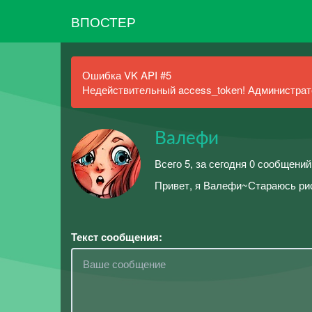
ВПОСТЕР
Ошибка VK API #5
Недействительный access_token! Администрато
Валефи
Всего 5, за сегодня 0 сообщений
Привет, я Валефи~Стараюсь рисо
Текст сообщения: