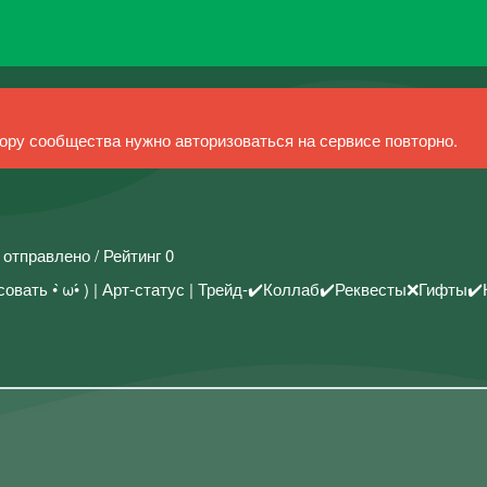
ру сообщества нужно авторизоваться на сервисе повторно.
 отправлено / Рейтинг 0
вать • ̀ω•́ ) | Арт-статус | Трейд-✔️Коллаб✔️Реквесты❌Гифты✔