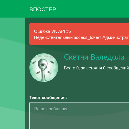
ВПОСТЕР
Ошибка VK API #5
Недействительный access_token! Администрато
Скетчи Валедола
Всего 0, за сегодня 0 сообщений
Текст сообщения: