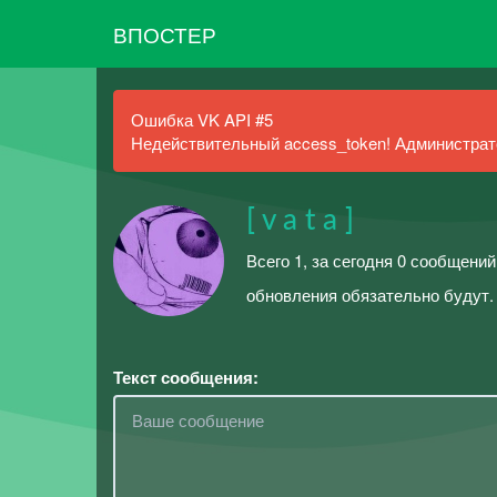
ВПОСТЕР
Ошибка VK API #5
Недействительный access_token! Администрато
[ v a t a ]
Всего 1, за сегодня 0 сообщени
обновления обязательно будут.
Текст сообщения: