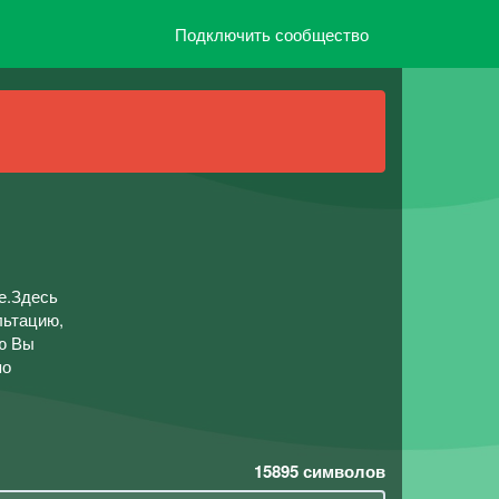
Подключить сообщество
е.Здесь
льтацию,
ю Вы
по
15895
символов