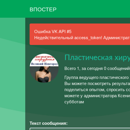
ВПОСТЕР
Ошибка VK API #5
Недействительный access_token! Администрато
Пластическая хир
Всего 1, за сегодня 0 сообщений
Группа ведущего пластического
Вы можете посмотреть результа
поделиться опытом, спросить 
можете у администратора Ксени
субботам
Текст сообщения: