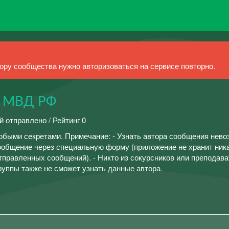
ру сообщества нужно авторизоваться на сервисе повторно.
 МВД РФ
й отправлено / Рейтинг 0
быми секретами. Примечание: - Узнать автора сообщения нево
сообщение через специальную форму (приложение не хранит ник
тправленных сообщений). - Никто из сокурсников или преподава
группы также не сможет узнать данные автора.