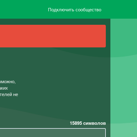
Подключить сообщество
зможно,
аких
телей не
15895
символов