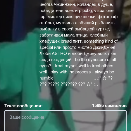
иногда ЧжинЧжин, ирландец в душе,
победитель всех игр pubg, visual one
top, мистер сияющие щечки, фотограф
от бога, мужчина любящий рыбачить
рыбалку в своей рыбацкой куртке,
заботливая мама птица, хлебный
хлебушек bread питт, something kind of
special или просто мистер ДжинДжин!
Люби ASTRO и люби Джину всяк люд
сюда входящий - be the cynosure of all
eyes? - treat myself well to treat others
well - play with the process - always be
humble .｡.:* ☆ ??
??? ????? ??????? ??? ☆*.:｡.
15895
символов
Текст сообщения: