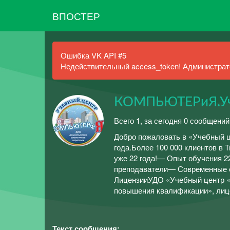
ВПОСТЕР
Ошибка VK API #5
Недействительный access_token! Администрато
КОМПЬЮТЕРиЯ.Уч
Всего 1, за сегодня 0 сообщений
Добро пожаловать в «Учебный 
года.Более 100 000 клиентов в 
уже 22 года!— Опыт обучения 
преподаватели— Современные 
ЛицензииУДО «Учебный центр
повышения квалификации», лиц
Текст сообщения: