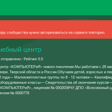
ру сообщества нужно авторизоваться на сервисе повторно.
ебный центр
 отправлено / Рейтинг 0.5
центр «КОМПЬЮТЕРиЯ» нового поколения.Мы работаем с 25 ма
Твери, Тверской области и России.Обучаем детей, взрослых и п
22 года— Малокомплектные группы по 8 - 12 человек— Квалифи
оборудованные классы— Свидетельства об окончании курсов
 «КОМПЬЮТЕРиЯ», лицензия № 0002039ЧУ ДПО «Всесоюзный ц
ензия № 0000776