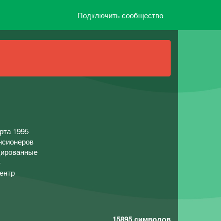
Подключить сообщество
рта 1995
енсионеров
цированные
—
ентр
15895
символов