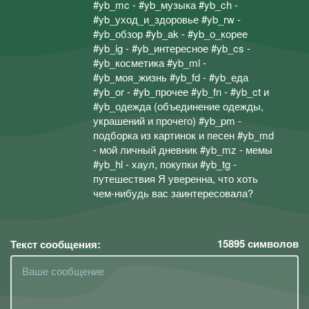
#yb_mc - #yb_музыка #yb_ch -
#yb_уход_и_здоровье #yb_rw -
#yb_обзор #yb_ak - #yb_о_корее
#yb_ig - #yb_интересное #yb_cs -
#yb_косметика #yb_ml -
#yb_моя_жизнь #yb_fd - #yb_еда
#yb_or - #yb_прочее #yb_fn - #yb_ct и
#yb_одежда (объединение одежды,
украшений и прочего) #yb_pm -
подборка из картинок и песен #yb_md
- мой личный дневник #yb_mz - мемы
#yb_hl - хаул, покупки #yb_tg -
путешествия Я уверенна, что хоть
чем-нибудь вас заинтересовала?
15895
символов
Текст сообщения: