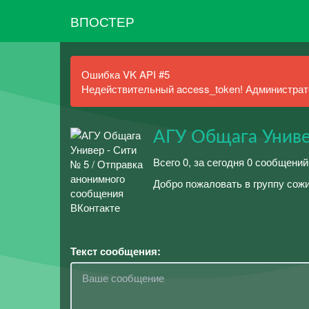
ВПОСТЕР
Ошибка VK API #5
Недействительный access_token! Администрато
АГУ Общага Униве
Всего 0, за сегодня 0 сообщений
Добро пожаловать в группу сож
Текст сообщения: