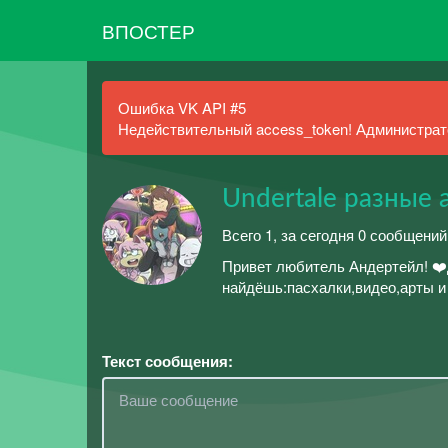
ВПОСТЕР
Ошибка VK API #5
Недействительный access_token! Администрато
Undertale разные 
Всего 1, за сегодня 0 сообщений
Привет любитель Андертейл! ❤️Д
найдёшь:пасхалки,видео,арты и
Текст сообщения: